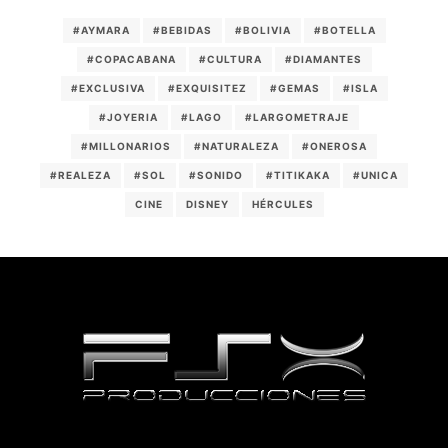
#AYMARA
#BEBIDAS
#BOLIVIA
#BOTELLA
#COPACABANA
#CULTURA
#DIAMANTES
#EXCLUSIVA
#EXQUISITEZ
#GEMAS
#ISLA
#JOYERIA
#LAGO
#LARGOMETRAJE
#MILLONARIOS
#NATURALEZA
#ONEROSA
#REALEZA
#SOL
#SONIDO
#TITIKAKA
#UNICA
CINE
DISNEY
HÉRCULES